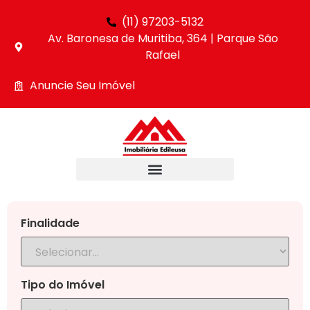
(11) 97203-5132
Av. Baronesa de Muritiba, 364 | Parque São
Rafael
Anuncie Seu Imóvel
Finalidade
Tipo do Imóvel