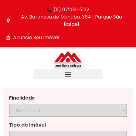
(11) 97203-5132
Av. Baronesa de Muritiba, 364 | Parque São
Rafael
Anuncie Seu Imóvel
Finalidade
Tipo do Imóvel