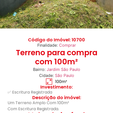
Código do Imóvel: 10700
Finalidade:
Comprar
Terreno para compra
com 100m²
Bairro:
Jardim São Paulo
Cidade:
São Paulo
100m²
Investimento:
✅ Escritura Registrada
Descrição do imóvel:
Um Terreno Amplo Com 100m²
Com Escritura Registrada.