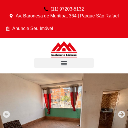
(11) 97203-5132
Av. Baronesa de Muritiba, 364 | Parque São Rafael
Anuncie Seu Imóvel