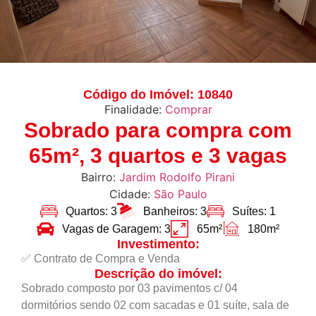
Código do Imóvel: 10840
Finalidade:
Comprar
Sobrado para compra com
65m², 3 quartos e 3 vagas
Bairro:
Jardim Rodolfo Pirani
Cidade:
São Paulo
Quartos: 3
Banheiros: 3
Suítes: 1
Vagas de Garagem: 3
65m²
180m²
Investimento:
✅ Contrato de Compra e Venda
Descrição do imóvel:
Sobrado composto por 03 pavimentos c/ 04
dormitórios sendo 02 com sacadas e 01 suíte, sala de