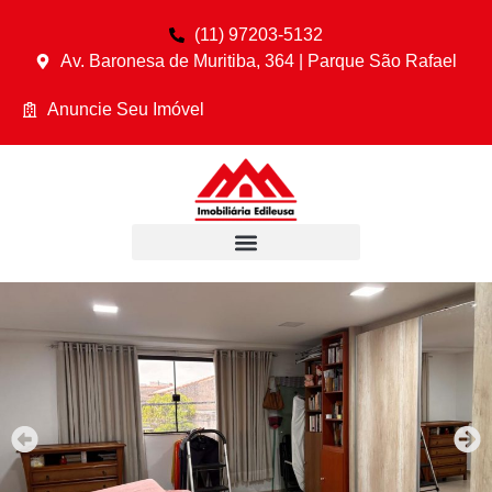
(11) 97203-5132
Av. Baronesa de Muritiba, 364 | Parque São Rafael
Anuncie Seu Imóvel