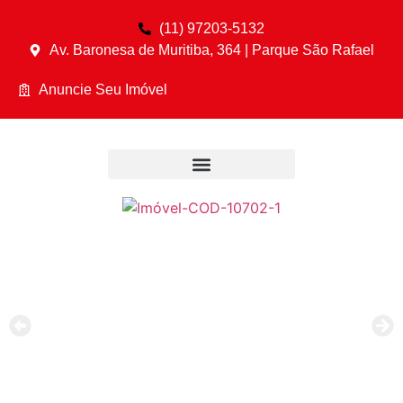
(11) 97203-5132
Av. Baronesa de Muritiba, 364 | Parque São Rafael
Anuncie Seu Imóvel