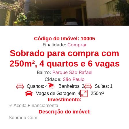
Código do Imóvel: 10005
Finalidade:
Comprar
Sobrado para compra com
250m², 4 quartos e 6 vagas
Bairro:
Parque São Rafael
Cidade:
São Paulo
Quartos: 4
Banheiros: 2
Suítes: 1
Vagas de Garagem: 4
250m²
Investimento:
✅ Aceita Financiamento
Descrição do imóvel:
Sobrado Com: