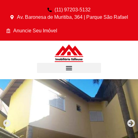
(11) 97203-5132
Av. Baronesa de Muritiba, 364 | Parque São Rafael
Anuncie Seu Imóvel