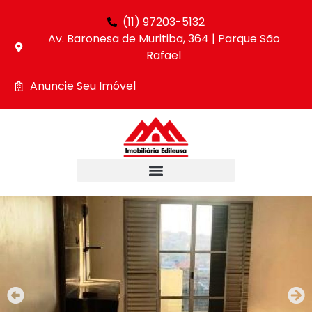
(11) 97203-5132
Av. Baronesa de Muritiba, 364 | Parque São
Rafael
Anuncie Seu Imóvel