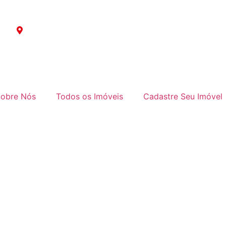
Av. Baronesa de Muritiba, 364 | Parque São Rafael
obre Nós
Todos os Imóveis
Cadastre Seu Imóvel