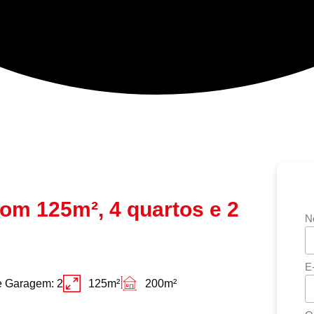
om 125m², 4 quartos e 2
N
E
e Garagem: 2
125m²
200m²