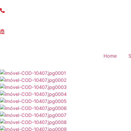
(11) 97203-5132
Anuncie Seu Imóvel
Home
S