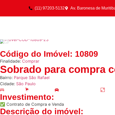
(11) 97203-5132
Av. Baronesa de Muritib
Código do Imóvel: 10809
Finalidade:
Comprar
Sobrado para compra c
Bairro:
Parque São Rafael
Cidade:
São Paulo
Quartos: 3
Banheiros: 2
Vagas de Garagem: 2
125
Investimento:
✅ Contrato de Compra e Venda
Descrição do imóvel: