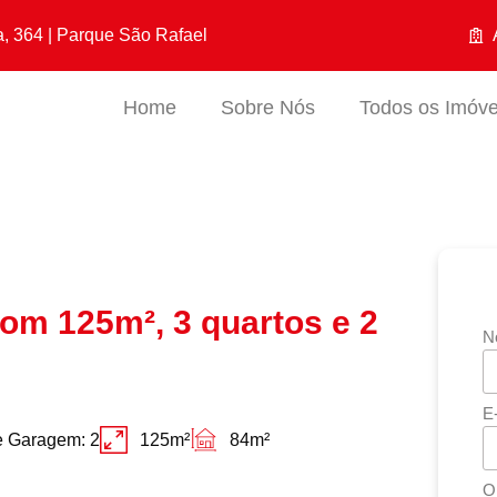
a, 364 | Parque São Rafael
Home
Sobre Nós
Todos os Imóve
om 125m², 3 quartos e 2
N
E
e Garagem: 2
125m²
84m²
O