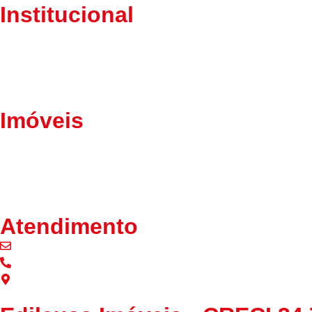
Institucional
Home
Sobre Nós
Fale Conosco
Política de Privacidade
Imóveis
Lançamentos
Alugar
Comprar
Cadastrar seu imóvel
Atendimento
contato@imobiliariaedileusa.com
(11) 97203-5132
Av. Baronesa de Muritiba, 364