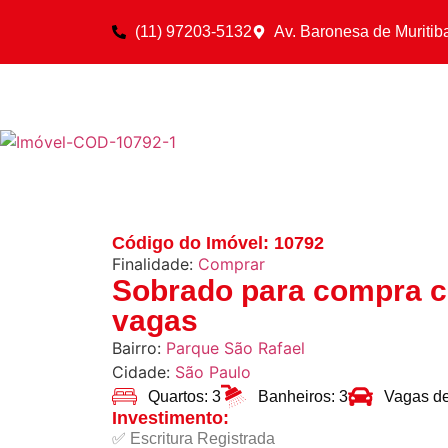
(11) 97203-5132
Av. Baronesa de Muritib
Código do Imóvel: 10792
Finalidade:
Comprar
Sobrado para compra c
vagas
Bairro:
Parque São Rafael
Cidade:
São Paulo
Quartos: 3
Banheiros: 3
Vagas d
Investimento:
✅ Escritura Registrada