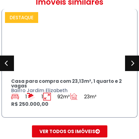
Imóveis similares
PRAR
DESTAQUE
CO
a com 23,13m², 1 quarto e 2
Sobrado para c
banheiros
izabeth
Bairro Jardim R
92m²
23m²
3
3
R$ 590.000,00
VER TODOS OS IMÓVEIS