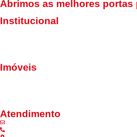
Abrimos as melhores portas 
Institucional
Home
Sobre Nós
Fale Conosco
Política de Privacidade
Imóveis
Lançamentos
Alugar
Comprar
Cadastrar seu imóvel
Atendimento
contato@imobiliariaedileusa.com
(11) 97203-5132
Av. Baronesa de Muritiba, 364