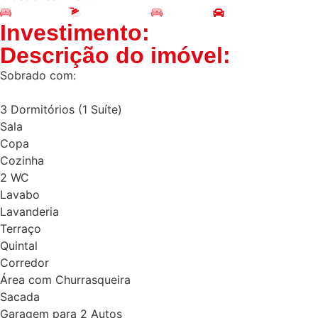
Quartos: 3
Banheiros: 2
Suítes: 1
Vagas de Garage
Investimento:
Descrição do imóvel:
Sobrado com:
3 Dormitórios (1 Suíte)
Sala
Copa
Cozinha
2 WC
Lavabo
Lavanderia
Terraço
Quintal
Corredor
Área com Churrasqueira
Sacada
Garagem para 2 Autos