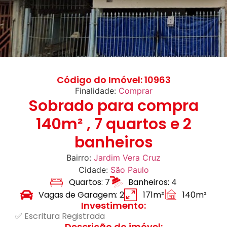
Código do Imóvel: 10963
Finalidade:
Comprar
Sobrado para compra
140m² , 7 quartos e 2
banheiros
Bairro:
Jardim Vera Cruz
Cidade:
São Paulo
Quartos: 7
Banheiros: 4
Vagas de Garagem: 2
171m²
140m²
Investimento:
✅ Escritura Registrada
Descrição do imóvel: