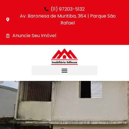
(11) 97203-5132
Av. Baronesa de Muritiba, 364 | Parque São
Rafael
Anuncie Seu Imóvel