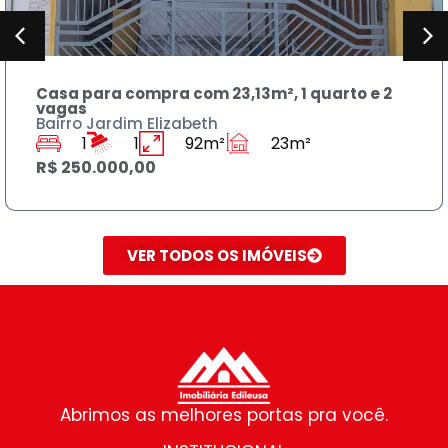
 1 quarto e 2
Sobrado para compra 230m² , 
banheiros
Bairro Jardim Rodolfo Pirani
3m²
3
3
125m²
R$ 590.000,00
VER TODOS OS IMÓVEIS
Abrimos as melhores portas pra você.