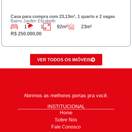
Casa para compra com 23,13m², 1 quarto e 2 vagas
Bairro Jardim Elizabeth
1
1
92m²
23m²
R$ 250.000,00
VER TODOS OS IMÓVEIS
Abrimos as melhores portas pra você.
INSTITUCIONAL
Home
Sobre Nós
Fale Conosco