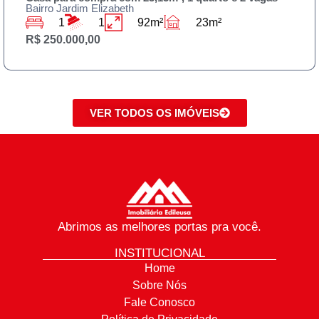
Bairro Jardim Rodolfo Pirani
3
3
125m²
230m²
R$ 590.000,00
VER TODOS OS IMÓVEIS
Abrimos as melhores portas pra você.
INSTITUCIONAL
Home
Sobre Nós
Fale Conosco