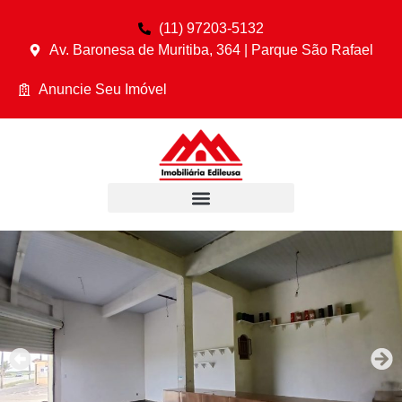
(11) 97203-5132
Av. Baronesa de Muritiba, 364 | Parque São Rafael
Anuncie Seu Imóvel