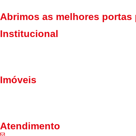
Abrimos as melhores portas 
Institucional
Home
Sobre Nós
Fale Conosco
Política de Privacidade
Imóveis
Lançamentos
Alugar
Comprar
Cadastrar seu imóvel
Atendimento
contato@imobiliariaedileusa.com