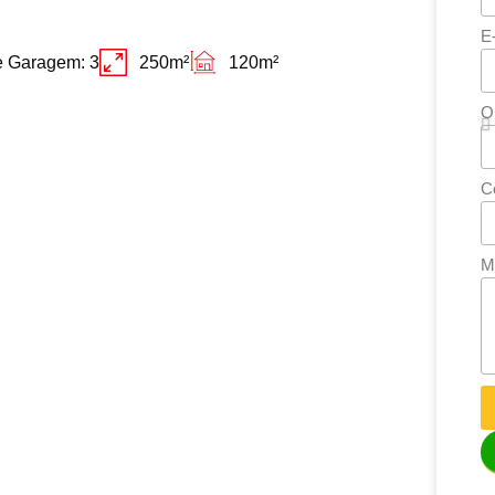
E
e Garagem: 3
250m²
120m²
O
C
M