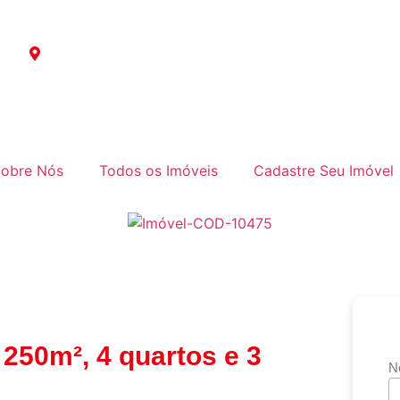
Av. Baronesa de Muritiba, 364 | Parque São Rafael
obre Nós
Todos os Imóveis
Cadastre Seu Imóvel
250m², 4 quartos e 3
N