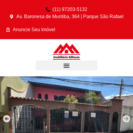
(11) 97203-5132
Av. Baronesa de Muritiba, 364 | Parque São Rafael
Anuncie Seu Imóvel