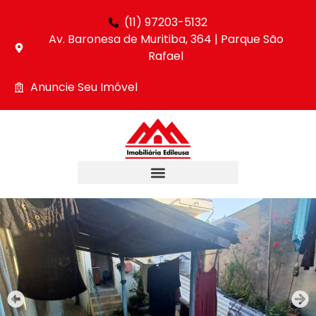
(11) 97203-5132
Av. Baronesa de Muritiba, 364 | Parque São
Rafael
Anuncie Seu Imóvel