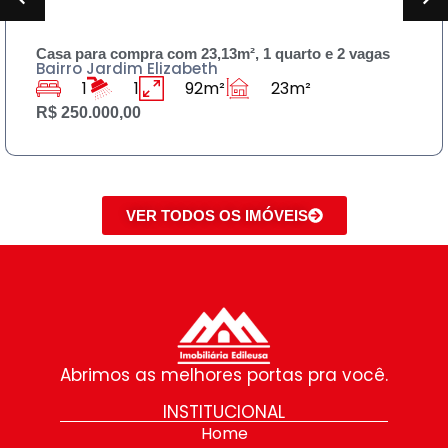
Sobrado para compra 230m² , 3 quartos e 3 banheiro
Bairro Jardim Rodolfo Pirani
3
3
125m²
230m²
R$ 590.000,00
VER TODOS OS IMÓVEIS
Abrimos as melhores portas pra você.
INSTITUCIONAL
Home