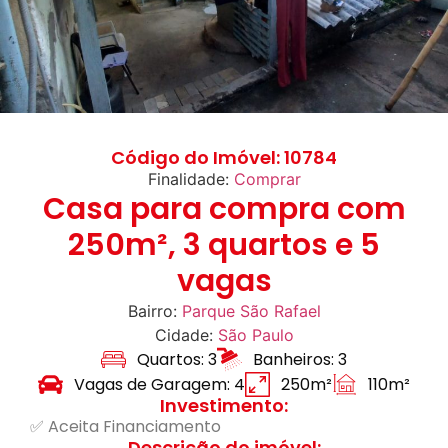
Código do Imóvel: 10784
Finalidade:
Comprar
Casa para compra com
250m², 3 quartos e 5
vagas
Bairro:
Parque São Rafael
Cidade:
São Paulo
Quartos: 3
Banheiros: 3
Vagas de Garagem: 4
250m²
110m²
Investimento:
✅ Aceita Financiamento
Descrição do imóvel: