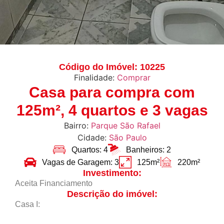
Código do Imóvel: 10225
Finalidade:
Comprar
Casa para compra com
125m², 4 quartos e 3 vagas
Bairro:
Parque São Rafael
Cidade:
São Paulo
Quartos: 4
Banheiros: 2
Vagas de Garagem: 3
125m²
220m²
Investimento:
Aceita Financiamento
Descrição do imóvel:
Casa I: