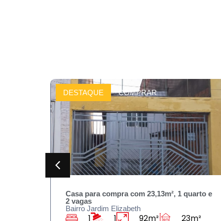
DESTAQUE
COMPRAR
 3
Casa para compra com 23,13m², 1 quarto e
2 vagas
Bairro Jardim Elizabeth
145m²
1
1
92m²
23m²