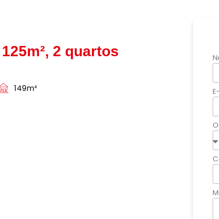
125m², 2 quartos
N
149m²
E
O
C
M