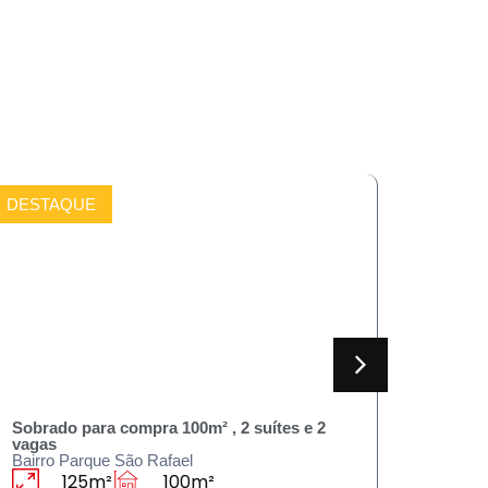
DESTAQUE
COMPRAR
DESTA
Sobrado para compra 100m² , 2 suítes e 2
Casa p
vagas
vagas
Bairro Parque São Rafael
Bairro 
125m²
100m²