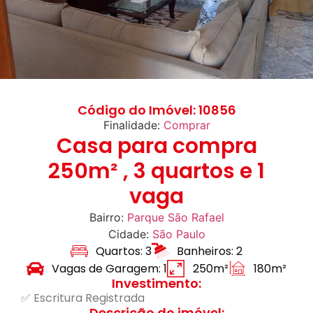
Código do Imóvel: 10856
Finalidade:
Comprar
Casa para compra
250m² , 3 quartos e 1
vaga
Bairro:
Parque São Rafael
Cidade:
São Paulo
Quartos: 3
Banheiros: 2
Vagas de Garagem: 1
250m²
180m²
Investimento:
✅ Escritura Registrada
Descrição do imóvel: