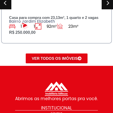
 2 vagas
Sobrado para compra 230m² , 3 quartos e
Bairro Jardim Rodolfo Pirani
3
3
125m²
230
R$ 590.000,00
VER TODOS OS IMÓVEIS
Abrimos as melhores portas pra você.
INSTITUCIONAL