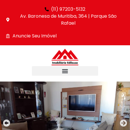
(11) 97203-5132
Av. Baronesa de Muritiba, 364 | Parque São
Rafael
Anuncie Seu Imóvel