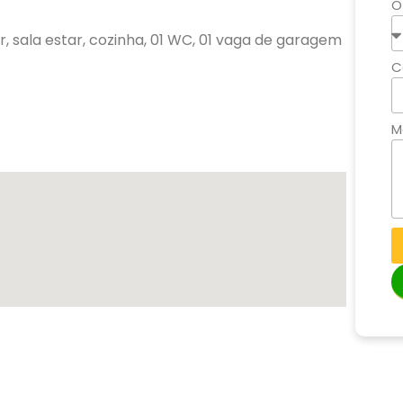
O
, sala estar, cozinha, 01 WC, 01 vaga de garagem
C
M