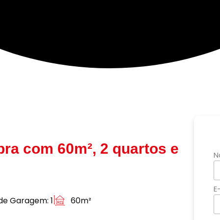
ra com 60m², 2 quartos e
N
E
de Garagem: 1
60m²