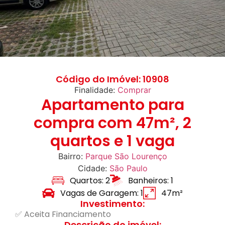
Código do Imóvel: 10908
Finalidade:
Comprar
Apartamento para
compra com 47m², 2
quartos e 1 vaga
Bairro:
Parque São Lourenço
Cidade:
São Paulo
Quartos: 2
Banheiros: 1
Vagas de Garagem: 1
47m²
Investimento:
✅ Aceita Financiamento
Descrição do imóvel: