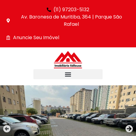
(11) 97203-5132
Av. Baronesa de Muritiba, 364 | Parque São
Rafael
Anuncie Seu Imóvel