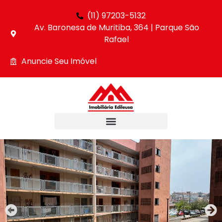
(11) 97203-5132
Av. Baronesa de Muritiba, 364 | Parque São
Rafael
Anuncie Seu Imóvel