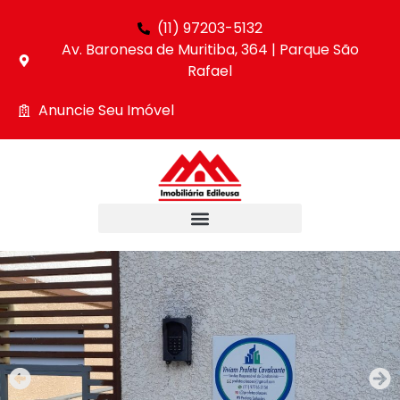
(11) 97203-5132
Av. Baronesa de Muritiba, 364 | Parque São
Rafael
Anuncie Seu Imóvel