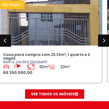
DESTAQUE
COMPRAR
Sobrado para compra 230m² , 3 quartos e 3
banheiros
Bairro Jardim Rodolfo Pirani
3
3
125m²
230m²
R$ 590.000,00
VER TODOS OS IMÓVEIS