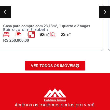
as
Sobrado para compra 230m² , 3 quartos e 3 ban
Bairro Jardim Rodolfo Pirani
3
3
125m²
230m²
R$ 590.000,00
VER TODOS OS IMÓVEIS
Abrimos as melhores portas pra você.