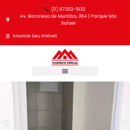
(11) 97203-5132
Av. Baronesa de Muritiba, 364 | Parque São
Rafael
Anuncie Seu Imóvel