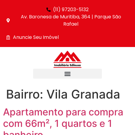
(11) 97203-5132
Av. Baronesa de Muritiba, 364 | Parque São
Rafael
Anuncie Seu Imóvel
Bairro:
Vila Granada
Apartamento para compra
com 66m², 1 quartos e 1
banheiro