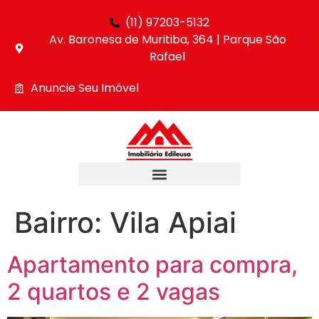
(11) 97203-5132
Av. Baronesa de Muritiba, 364 | Parque São
Rafael
Anuncie Seu Imóvel
Bairro:
Vila Apiai
Apartamento para compra,
2 quartos e 2 vagas