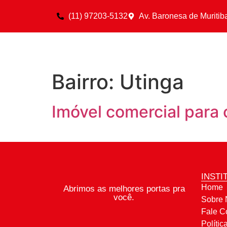
(11) 97203-5132
Av. Baronesa de Muritib
Bairro:
Utinga
Imóvel comercial par
INSTI
Home
Abrimos as melhores portas pra
você.
Sobre 
Fale C
Polític