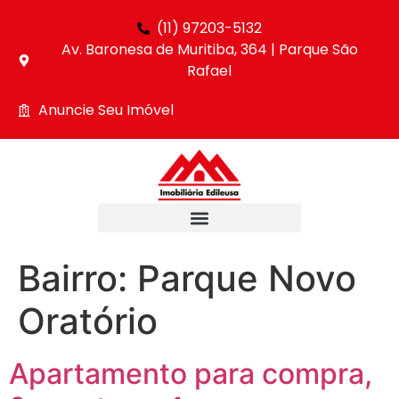
(11) 97203-5132
Av. Baronesa de Muritiba, 364 | Parque São
Rafael
Anuncie Seu Imóvel
Bairro:
Parque Novo
Oratório
Apartamento para compra,