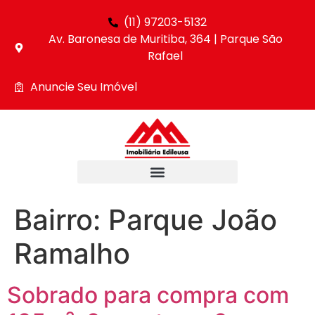
(11) 97203-5132
Av. Baronesa de Muritiba, 364 | Parque São
Rafael
Anuncie Seu Imóvel
Bairro:
Parque João
Ramalho
Sobrado para compra com