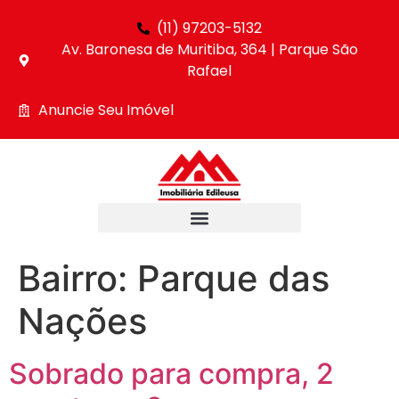
(11) 97203-5132
Av. Baronesa de Muritiba, 364 | Parque São
Rafael
Anuncie Seu Imóvel
Bairro:
Parque das
Nações
Sobrado para compra, 2