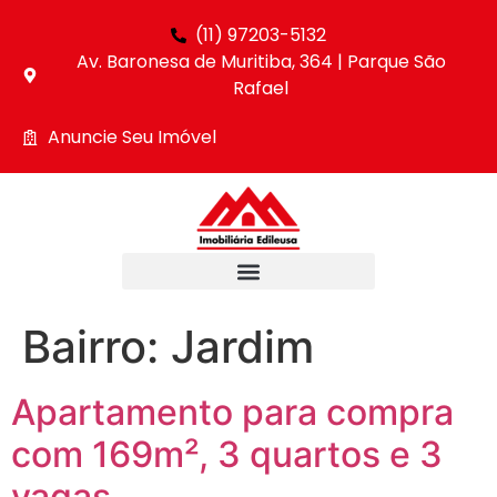
(11) 97203-5132
Av. Baronesa de Muritiba, 364 | Parque São
Rafael
Anuncie Seu Imóvel
Bairro:
Jardim
Apartamento para compra
com 169m², 3 quartos e 3
vagas