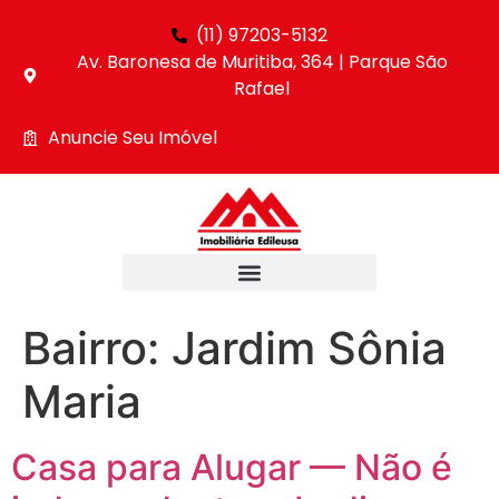
(11) 97203-5132
Av. Baronesa de Muritiba, 364 | Parque São
Rafael
Anuncie Seu Imóvel
Bairro:
Jardim Sônia
Maria
Casa para Alugar — Não é