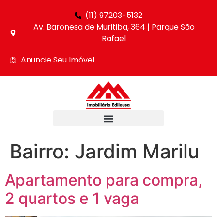
(11) 97203-5132
Av. Baronesa de Muritiba, 364 | Parque São
Rafael
Anuncie Seu Imóvel
Bairro:
Jardim Marilu
Apartamento para compra,
2 quartos e 1 vaga